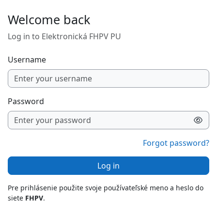
Skip to main content
Welcome back
Log in to Elektronická FHPV PU
Username
Password
Forgot password?
Log in
Pre prihlásenie použite svoje používateľské meno a heslo do
siete
FHPV
.