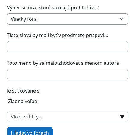
Vyber si fóra, ktoré sa majú prehľadávať
Tieto slová by mali byť v predmete príspevku
Toto meno by sa malo zhodovať s menom autora
Je štítkované s
Vybrané položky:
Žiadna voľba
▼
Hľadať vo fórach