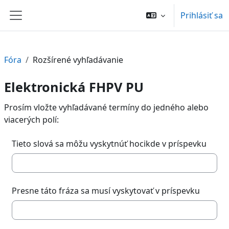
Preskočiť na hlavný obsah
Prihlásiť sa
Bočný panel
Fóra
Rozšírené vyhľadávanie
Elektronická FHPV PU
Prosím vložte vyhľadávané termíny do jedného alebo
viacerých polí:
Tieto slová sa môžu vyskytnúť hocikde v príspevku
Presne táto fráza sa musí vyskytovať v príspevku