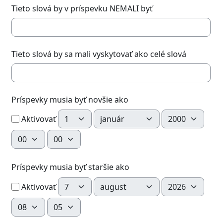
Tieto slová by v príspevku NEMALI byť
Tieto slová by sa mali vyskytovať ako celé slová
Príspevky musia byť novšie ako
Deň
Mesiac
Rok
Aktivovať
Hodina
Minúta
Príspevky musia byť staršie ako
Deň
Mesiac
Rok
Aktivovať
Hodina
Minúta