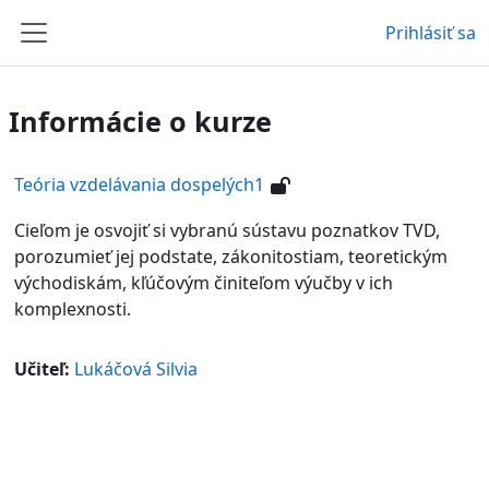
Preskočiť na hlavný obsah
Prihlásiť sa
Bočný panel
Informácie o kurze
Teória vzdelávania dospelých1
Cieľom je osvojiť si vybranú sústavu poznatkov TVD,
porozumieť jej podstate, zákonitostiam, teoretickým
východiskám, kľúčovým činiteľom výučby v ich
komplexnosti.
Učiteľ:
Lukáčová Silvia