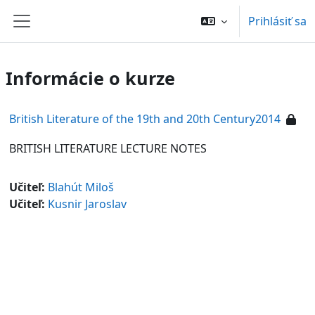
Preskočiť na hlavný obsah
Prihlásiť sa
Bočný panel
Informácie o kurze
British Literature of the 19th and 20th Century2014
BRITISH LITERATURE LECTURE NOTES
Učiteľ:
Blahút Miloš
Učiteľ:
Kusnir Jaroslav