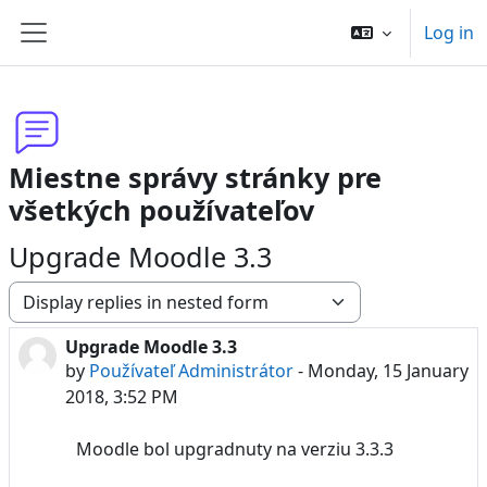
Skip to main content
Log in
Side panel
Miestne správy stránky pre
všetkých používateľov
Upgrade Moodle 3.3
Display mode
Upgrade Moodle 3.3
Number of replies: 0
by
Používateľ Administrátor
-
Monday, 15 January
2018, 3:52 PM
Moodle bol upgradnuty na verziu 3.3.3