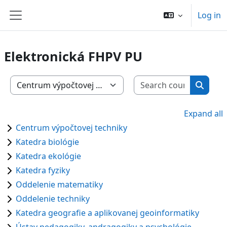
Skip to main content
Log in
Side panel
Elektronická FHPV PU
Search c
Course categories
Search
Expand all
Centrum výpočtovej techniky
Katedra biológie
Katedra ekológie
Katedra fyziky
Oddelenie matematiky
Oddelenie techniky
Katedra geografie a aplikovanej geoinformatiky