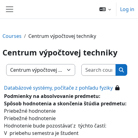
Skip to main content
Log in
Side panel
Courses
Centrum výpočtovej techniky
Centrum výpočtovej techniky
Search c
Course categories
Search
Databázové systémy, počítače z pohľadu fyziky
Podmienky na absolvovanie predmetu:
Spôsob hodnotenia a skončenia štúdia predmetu:
Priebežné hodnotenie
Priebežné hodnotenie
Hodnotenie bude pozostávať z týchto častí:
V priebehu semestra je študent