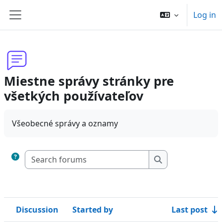
Skip to main content
Log in
Side panel
Miestne správy stránky pre
všetkých používateľov
Všeobecné správy a oznamy
Search forums
Search forums
Discussion
Started by
Last post
Status