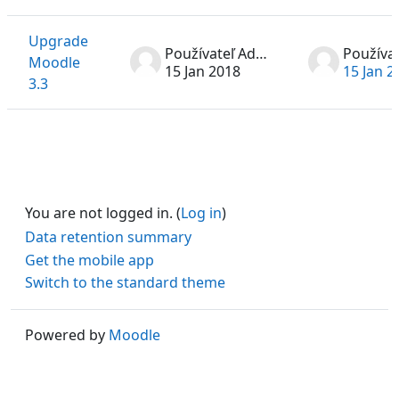
List of discussions. Showing 1 of 1 discussions
Upgrade
Používateľ Administrátor
Moodle
15 Jan 2018
15 Jan 2
3.3
You are not logged in. (
Log in
)
Data retention summary
Get the mobile app
Switch to the standard theme
Powered by
Moodle