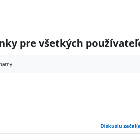
nky pre všetkých používateľ
znamy
fórach
o fórach
Diskusiu začal(