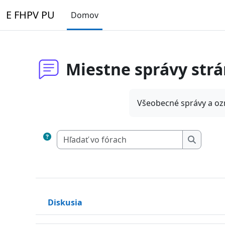
Preskočiť na hlavný obsah
E FHPV PU
Domov
Miestne správy strá
Všeobecné správy a o
Hľadať vo 
Hľadať v
Diskusia
Status
Zoznam diskusií. Zobrazené 1 diskusií z 1