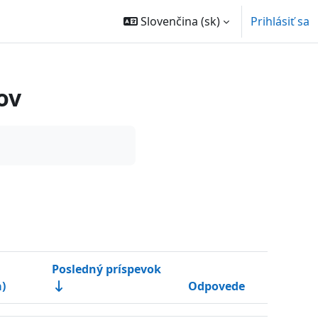
Slovenčina ‎(sk)‎
Prihlásiť sa
ov
Posledný príspevok
a)
Odpovede
Akcie