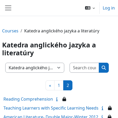
Skip to main content
Log in
Side panel
Courses
Katedra anglického jazyka a literatúry
Katedra anglického jazyka a
literatúry
Search c
Course categories
Search
Previous page
Page 1
Page 2
«
1
2
Reading Comprehension
Teaching Learners with Specific Learning Needs
American Literature- Double Major-Winter 2012